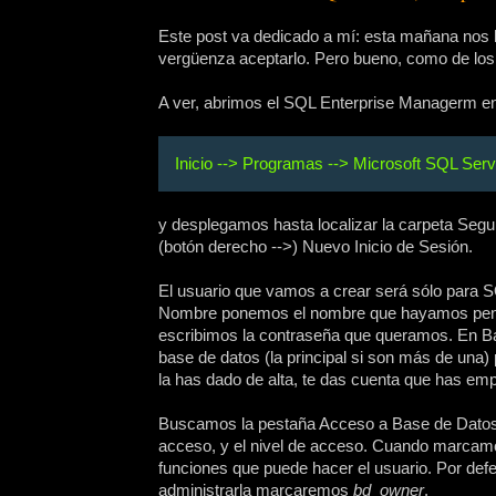
Este post va dedicado a mí: esta mañana nos 
vergüenza aceptarlo. Pero bueno, como de los 
A ver, abrimos el SQL Enterprise Managerm e
Inicio --> Programas --> Microsoft SQL Serv
y desplegamos hasta localizar la carpeta Seg
(botón derecho -->) Nuevo Inicio de Sesión.
El usuario que vamos a crear será sólo para S
Nombre ponemos el nombre que hayamos pensad
escribimos la contraseña que queramos. En B
base de datos (la principal si son más de una)
la has dado de alta, te das cuenta que has emp
Buscamos la pestaña Acceso a Base de Datos 
acceso, y el nivel de acceso. Cuando marcamo
funciones que puede hacer el usuario. Por de
administrarla marcaremos
bd_owner
.