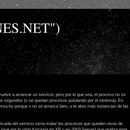
NES.NET")
vuelve a arrancar un servicio, pero por lo que sea, el proceso no se
os segundos (o se quedan procesos pululando por el sistema). En
de mucho porque o no se arranca bien, o te abre más instancias de las
rrancada del servicio sería matar los procesos que queden vivos de
ue por lo visto funciona en XP y en 2003 Server) que realiza esta