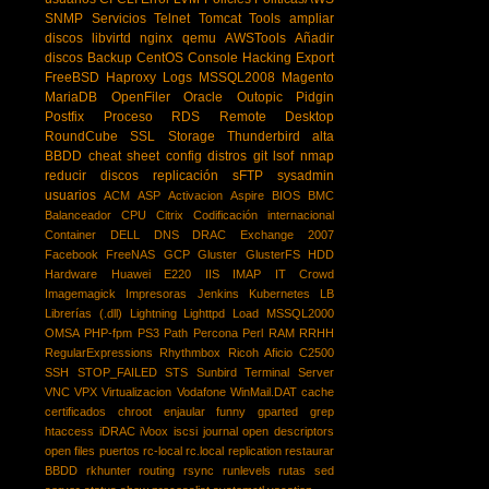
SNMP
Servicios
Telnet
Tomcat
Tools
ampliar
discos
libvirtd
nginx
qemu
AWSTools
Añadir
discos
Backup
CentOS
Console Hacking
Export
FreeBSD
Haproxy
Logs
MSSQL2008
Magento
MariaDB
OpenFiler
Oracle
Outopic
Pidgin
Postfix
Proceso
RDS
Remote Desktop
RoundCube
SSL
Storage
Thunderbird
alta
BBDD
cheat sheet
config
distros
git
lsof
nmap
reducir discos
replicación
sFTP
sysadmin
usuarios
ACM
ASP
Activacion
Aspire
BIOS
BMC
Balanceador
CPU
Citrix
Codificación internacional
Container
DELL
DNS
DRAC
Exchange 2007
Facebook
FreeNAS
GCP
Gluster
GlusterFS
HDD
Hardware
Huawei E220
IIS
IMAP
IT Crowd
Imagemagick
Impresoras
Jenkins
Kubernetes
LB
Librerías (.dll)
Lightning
Lighttpd
Load
MSSQL2000
OMSA
PHP-fpm
PS3
Path
Percona
Perl
RAM
RRHH
RegularExpressions
Rhythmbox
Ricoh Aficio C2500
SSH
STOP_FAILED
STS
Sunbird
Terminal Server
VNC
VPX
Virtualizacion
Vodafone
WinMail.DAT
cache
certificados
chroot
enjaular
funny
gparted
grep
htaccess
iDRAC
iVoox
iscsi
journal
open descriptors
open files
puertos
rc-local
rc.local
replication
restaurar
BBDD
rkhunter
routing
rsync
runlevels
rutas
sed