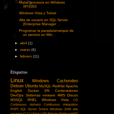
Matar procesos en Windows
XP/2003
Windows Vista y Telnet
Alta de usuario en SQL Server
(Enterprise Manager ...
Programar la parada/arranque de
un servicio en Win...
►
abril
(1)
►
marzo
(6)
►
febrero
(11)
Etiquetas
Linux
Windows
Cachondeo
Debian
Ubuntu
MySQL
RedHat
Apache
English
Docker
EN
Contenedores
DevOps
Sistemas
vmware
AWS
Discos
MSSQL
RHEL
Windows Vista
CD
Continuous delivery
Continuous integration
PHP5
SQL Server
Solaris
Windows 2008
alta
usuarios
CI
CLI
Error
LVM
Policies
PoliticasAWS