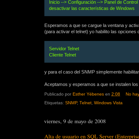
Inicio --> Configuración --> Panel de Contro
desactivar las características de Windows
Esperamos a que se cargue la ventana y acti
(para activar el telnet) yo habilito las opciones 
Servidor Telnet
Cliente Telnet
y para el caso del SNMP simplemente habilita
Aceptamos y esperamos a que se instalen los s
Publicado por
Esther Yébenes
en
2:08
No hay
Etiquetas:
SNMP
,
Telnet
,
Windows Vista
viernes, 9 de mayo de 2008
Alta de usuario en SQL Server (Enterpri