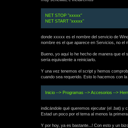
NET STOP "xxxxx"
NET START "xxxxx"
donde xxxxx es el nombre del servicio de W
nombre es el que aparece en Servicios, no el n
Bueno, yo aquí lo he hecho de manera que el scr
sería equivalente a reiniciarlo.
Y una vez tenemos el script y hemos comproba
cuando sea requerido. Esto lo hacemos con l
Inicio --> Programas --> Accesorios --> He
indicándole qué queremos ejecutar (el .bat) y 
Estad un poco por el tema al menos la primera
Y por hoy, ya es bastante...! Con esto y un biz