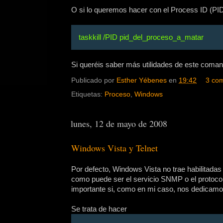
O si lo queremos hacer con el Process ID (PID
taskkill /PID pid_del_proceso_a_matar
Si queréis saber más utilidades de este comand
Publicado por
Esther Yébenes
en
19:42
3 com
Etiquetas:
Proceso
,
Windows
lunes, 12 de mayo de 2008
Windows Vista y Telnet
Por defecto, Windows Vista no trae habilitada
como puede ser el servicio SNMP o el protocolo
importante si, como en mi caso, nos dedicamos
Se trata de hacer