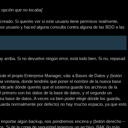
a opción que no tocaba]
reado. Si queréis ver si este usuario tiene permisos realmente,
ese usuario y haced alguna consulta contra alguna de las BDD a las
y arriba. Si no devuelve ningún error, está todo bien. Si no, repasad
desde el propio Enterprise Manager, váis a Bases de Datos y (botón
a ventana, donde tendréis que poner el nombre de la nueva base
ndicarle dónde queréis que el sistema guarde los archivos de la
El primero son los datos de la base de datos, y el segundo un
sa base de datos. A veces va bien poder elegir dónde los guarda,
guarda normalmente por defecto) no hay mucho espacio, ya que esto
 importar algún backup, nos pondremos encima y (botón derecho --
os. Si de la copia de seguridad tenemos un archivo .BAK (lo más