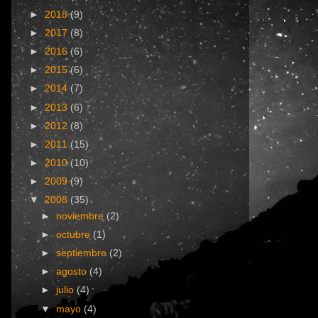
►
2018
(9)
►
2017
(8)
►
2016
(6)
►
2015
(6)
►
2014
(7)
►
2013
(6)
►
2012
(8)
►
2011
(15)
►
2010
(10)
►
2009
(9)
▼
2008
(35)
►
noviembre
(2)
►
octubre
(1)
►
septiembre
(2)
►
agosto
(4)
►
julio
(4)
▼
mayo
(4)