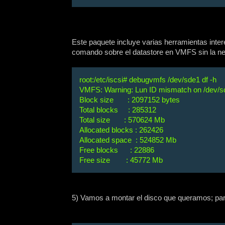
Este paquete incluye varias herramientas inte
comando sobre el datastore en VMFS sin la ne
root:/etc/iscsi# debugvmfs /dev/sde1 df -h
VMFS: Warning: Lun ID mismatch on /dev/s
Block size : 2097152 bytes
Total blocks : 285312
Total size : 570624 Mb
Allocated blocks : 262426
Allocated space : 524852 Mb
Free blocks : 22886
Free size : 45772 Mb
5) Vamos a montar el disco que queramos; par