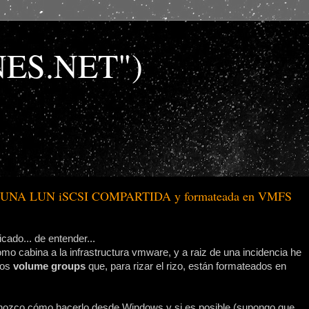
NES.NET")
s de UNA LUN iSCSI COMPARTIDA y formateada en VMFS
ado... de entender...
omo cabina a la infrastructura vmware, y a raiz de una incidencia he
los
volume groups
que, para rizar el rizo, están formateados en
onozco cómo hacerlo desde Windows y si es posible (supongo que