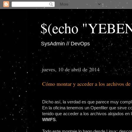
$(echo "YEBE
SysAdmin // DevOps
jueves, 10 de abril de 2014
Cómo montar y acceder a los archivo
Dicho así, la verdad es que parece muy complic
En la oficina tenemos un Openfiler que sirve c
tenido que acceder a los archivos alojados en 
WMFS
.
Todo este montaje lo hago desde Linux; desc