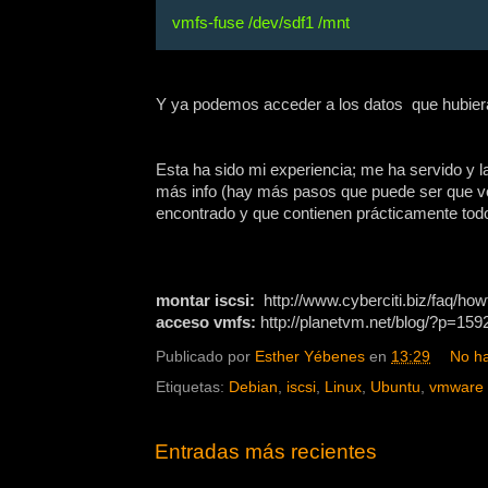
vmfs-fuse /dev/sdf1 /mnt
Y ya podemos acceder a los datos que hubie
Esta ha sido mi experiencia; me ha servido y 
más info (hay más pasos que puede ser que vos
encontrado y que contienen prácticamente todo
montar iscsi:
http://www.cyberciti.biz/faq/howt
acceso vmfs:
http://planetvm.net/blog/?p=159
Publicado por
Esther Yébenes
en
13:29
No h
Etiquetas:
Debian
,
iscsi
,
Linux
,
Ubuntu
,
vmware
Entradas más recientes