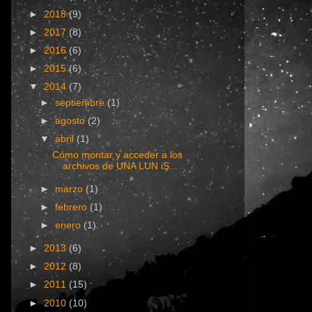
►
2018
(9)
►
2017
(8)
►
2016
(6)
►
2015
(6)
▼
2014
(7)
►
septiembre
(1)
►
agosto
(2)
▼
abril
(1)
Cómo montar y acceder a los
archivos de UNA LUN iS...
►
marzo
(1)
►
febrero
(1)
►
enero
(1)
►
2013
(6)
►
2012
(8)
►
2011
(15)
►
2010
(10)