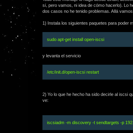
sí, pero vamos, ni idea de cómo hacerlo). Lo 
dos casos no he tenido problemas. Allá vamos
1) Instala los siguientes paquetes para poder
sudo apt-get install open-iscsi
y levanta el servicio
/etc/init.d/open-iscsi restart
2) Yo lo que he hecho ha sido decirle al iscsi
ve:
iscsiadm -m discovery -t sendtargets -p 192