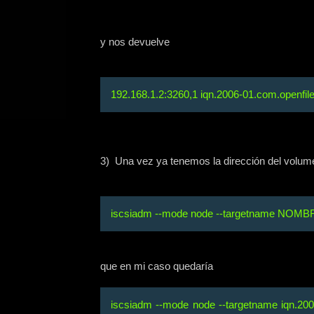
y nos devuelve
192.168.1.2:3260,1 iqn.2006-01.com.openfil
3) Una vez ya tenemos la dirección del volum
iscsiadm --mode node --targetname NOMBRE_
que en mi caso quedaría
iscsiadm --mode node --targetname iqn.2006