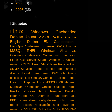
►
2009
(9)
►
2008
(35)
Etiquetas
Linux
Windows
Cachondeo
Debian
Ubuntu
MySQL
RedHat
Apache
English
Docker
EN
Contenedores
DevOps
Sistemas
vmware
AWS
Discos
MSSQL
RHEL
Windows Vista
CD
Continuous delivery
Continuous integration
PHP5
SQL Server
Solaris
Windows 2008
alta
usuarios
CI
CLI
Error
LVM
Policies
PoliticasAWS
SNMP
Servicios
Telnet
Tomcat
Tools
ampliar
discos
libvirtd
nginx
qemu
AWSTools
Añadir
discos
Backup
CentOS
Console Hacking
Export
FreeBSD
Haproxy
Logs
MSSQL2008
Magento
MariaDB
OpenFiler
Oracle
Outopic
Pidgin
Postfix
Proceso
RDS
Remote Desktop
RoundCube
SSL
Storage
Thunderbird
alta
BBDD
cheat sheet
config
distros
git
lsof
nmap
reducir discos
replicación
sFTP
sysadmin
usuarios
ACM
ASP
Activacion
Aspire
BIOS
BMC