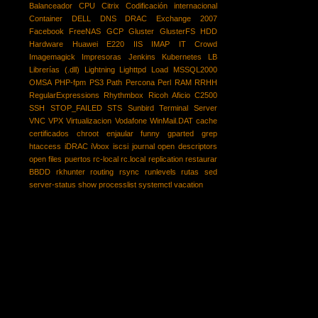
Balanceador
CPU
Citrix
Codificación internacional
Container
DELL
DNS
DRAC
Exchange 2007
Facebook
FreeNAS
GCP
Gluster
GlusterFS
HDD
Hardware
Huawei E220
IIS
IMAP
IT Crowd
Imagemagick
Impresoras
Jenkins
Kubernetes
LB
Librerías (.dll)
Lightning
Lighttpd
Load
MSSQL2000
OMSA
PHP-fpm
PS3
Path
Percona
Perl
RAM
RRHH
RegularExpressions
Rhythmbox
Ricoh Aficio C2500
SSH
STOP_FAILED
STS
Sunbird
Terminal Server
VNC
VPX
Virtualizacion
Vodafone
WinMail.DAT
cache
certificados
chroot
enjaular
funny
gparted
grep
htaccess
iDRAC
iVoox
iscsi
journal
open descriptors
open files
puertos
rc-local
rc.local
replication
restaurar
BBDD
rkhunter
routing
rsync
runlevels
rutas
sed
server-status
show processlist
systemctl
vacation