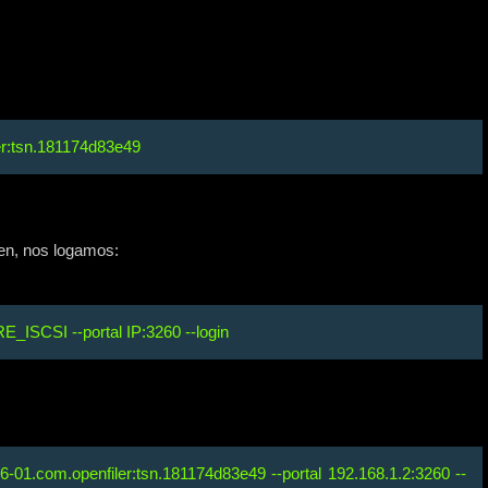
er:tsn.181174d83e49
en, nos logamos:
ISCSI --portal IP:3260 --login
-01.com.openfiler:tsn.181174d83e49 --portal 192.168.1.2:3260 --