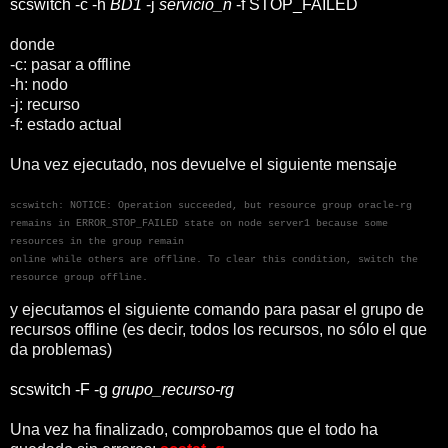
scswitch -c -h
BD1
-j
servicio_n
-f STOP_FAILED
donde
-c: pasar a offline
-h: nodo
-j: recurso
-f: estado actual
Una vez ejecutado, nos devuelve el siguiente mensaje
scswitch: NOTICE: Operation succeeded, but resource group oracle-rg
remains in ERROR_STOP_FAILED state on node server1 because some
resources in the group remain
online while others are offline. To clear this condition, switch the
resource group offline.
y ejecutamos el siguiente comando para pasar el grupo de
recursos offline (es decir, todos los recursos, no sólo el que
da problemas)
scswitch -F -g
grupo_recurso-rg
Una vez ha finalizado, comprobamos que el todo ha