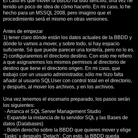
El caso es que mover la BBDD ha sido sencillo, una vez he
tenido un poco de idea de cómo hacerlo. En mi caso, lo he
hecho para un MSSQL 2008, pero imagino que el
procedimiento será el mismo en otras versiones.
Antes de empezar
1) tener claro dónde están los datos actuales de la BBDD y
dónde lo vamos a mover, y sobre todo, si hay espacio
suficiente. Sé que puede parecer una tontería, pero no lo es.
2) configuraremos el directorio destino. Con esto me refiero
a que asignaremos los mismos permisos al directorio de
destino que tiene el directorio origen. En mi caso, que
trabajo con un usuario administrador, sólo me hizo falta
añadir al usuario SQLUser con control total en el directorio,
y después, al mover los archivos, y en los archivos.
Una vez tenemos el escenario preparado, los pasos serán
los siguientes:
- Arranca el SQL Server Management Studio
- Expande la instancia de tu servidor SQL y las Bases de
datos (Databases)
- Botón derecho sobre la BBDD que quieres mover y elige
'Tasks' y después 'Detach'. Con esto, la BBDD queda