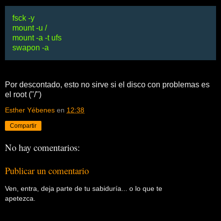
fsck -y
mount -u /
mount -a -t ufs
swapon -a
Por descontado, esto no sirve si el disco con problemas es
el root ("/")
Esther Yébenes
en
12:38
Compartir
No hay comentarios:
Publicar un comentario
Ven, entra, deja parte de tu sabiduría... o lo que te
apetezca.