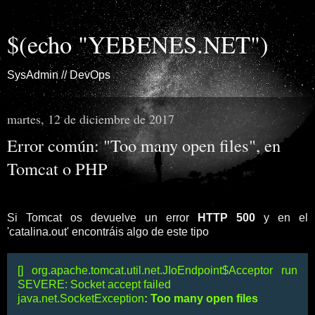
$(echo "YEBENES.NET")
SysAdmin // DevOps
martes, 12 de diciembre de 2017
Error común: "Too many open files", en
Tomcat o PHP
Si Tomcat os devuelve un error
HTTP 500
y en el
'catalina.out' encontráis algo de este tipo
[] org.apache.tomcat.util.net.JIoEndpoint$Acceptor run
SEVERE: Socket accept failed
java.net.SocketException
: Too many open files